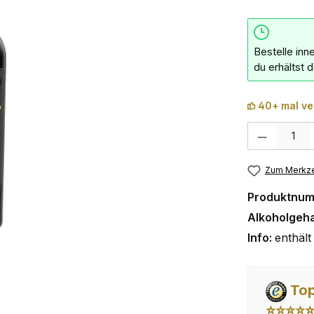
Bestelle inn
du erhältst 
40+ mal ve
Produkt Anzahl:
Zum Merkze
Produktnu
Alkoholgeha
Info:
enthält 
Top
⭐⭐⭐⭐