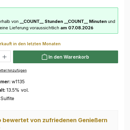
erhalb von
__COUNT__ Stunden
__COUNT__ Minuten
und
deine Lieferung voraussichtlich
am 07.08.2026
rkauft in den letzten Monaten
 Gib den gewünschten Wert ein oder benutze die Schaltflächen um die Anzahl
In den Warenkorb
ttel hinzufügen
mmer:
w1135
lt:
13.5% vol.
Sulfite
 bewertet von zufriedenen Genießern
⭐