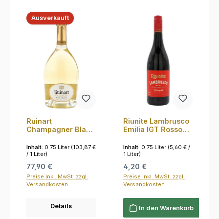
Ausverkauft
Ruinart
Riunite Lambrusco
Champagner Blanc
Emilia IGT Rosso
de Blancs 12.5%
7.5% 0,75l
0,75l
Inhalt:
0.75 Liter
(103,87 €
Inhalt:
0.75 Liter
(5,60 € /
/ 1 Liter)
1 Liter)
Regulärer Preis:
Regulärer Preis:
77,90 €
4,20 €
Preise inkl. MwSt. zzgl.
Preise inkl. MwSt. zzgl.
Versandkosten
Versandkosten
Details
In den Warenkorb