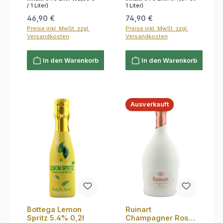
0,75l
/ 1 Liter)
1 Liter)
Regulärer Preis:
Regulärer Preis:
46,90 €
74,90 €
Preise inkl. MwSt. zzgl.
Preise inkl. MwSt. zzgl.
Versandkosten
Versandkosten
In den Warenkorb
In den Warenkorb
Ausverkauft
Bottega Lemon
Ruinart
Spritz 5.4% 0,2l
Champagner Rosé