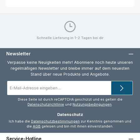
Schnelle Lieferung in 1-2 Tagen bei dir
Newsletter
Verpasse keine Neuigkeiten mehr! Abonniere noch heute unseren
regelmäßigen Newsletter und bleibe immer auf dem neuesten
Stand über neue Produkte und Angebote.
E-
Mail-
Adresse
*
Diese Seite ist durch reCAPTCHA geschützt und es gelten die
Datenschutzrichtlinie
und
Nutzungsbedingungen
.
Datenschutz
Ich habe die
Datenschutzbestimmungen
zur Kenntnis genommen und
die
AGB
gelesen und bin mit ihnen einverstanden.
Service-Hotline