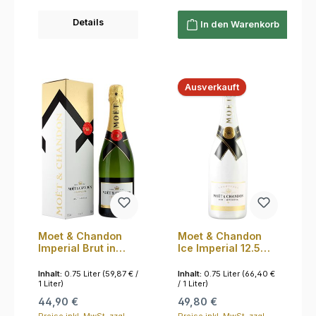
Details
In den Warenkorb
Ausverkauft
Moet & Chandon
Moet & Chandon
Imperial Brut in
Ice Imperial 12.5%
Geschenkverpacku
0,75l
ng 12.5% 0,75l
Inhalt:
0.75 Liter
(59,87 € /
Inhalt:
0.75 Liter
(66,40 €
1 Liter)
/ 1 Liter)
Regulärer Preis:
Regulärer Preis:
44,90 €
49,80 €
Preise inkl. MwSt. zzgl.
Preise inkl. MwSt. zzgl.