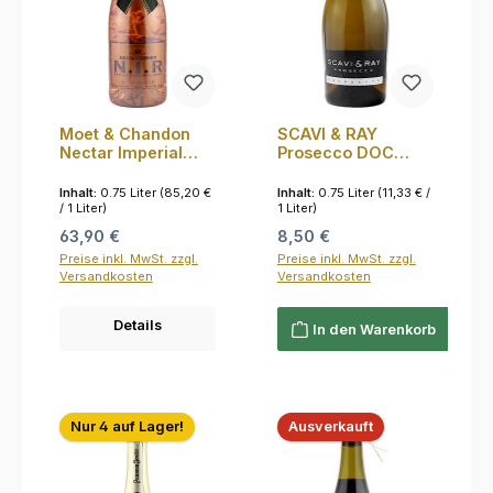
Moet & Chandon
SCAVI & RAY
Nectar Imperial
Prosecco DOC
Rose N.I.R.
Frizzante 10.5%
Iluminated 12.0%
0,75l
Inhalt:
0.75 Liter
(85,20 €
Inhalt:
0.75 Liter
(11,33 € /
0,75l
/ 1 Liter)
1 Liter)
Regulärer Preis:
Regulärer Preis:
63,90 €
8,50 €
Preise inkl. MwSt. zzgl.
Preise inkl. MwSt. zzgl.
Versandkosten
Versandkosten
Details
In den Warenkorb
Nur 4 auf Lager!
Ausverkauft