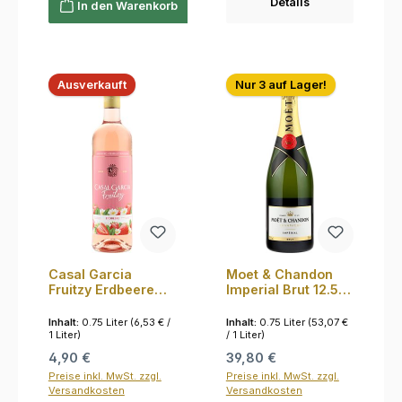
Details
In den Warenkorb
Ausverkauft
Nur 3 auf Lager!
Casal Garcia
Moet & Chandon
Fruitzy Erdbeere
Imperial Brut 12.5%
5.0% 0,75l
0,75l
Inhalt:
0.75 Liter
(6,53 € /
Inhalt:
0.75 Liter
(53,07 €
1 Liter)
/ 1 Liter)
Regulärer Preis:
Regulärer Preis:
4,90 €
39,80 €
Preise inkl. MwSt. zzgl.
Preise inkl. MwSt. zzgl.
Versandkosten
Versandkosten