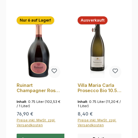
Nur 6 auf Lager!
Ausverkauft
Ruinart
Villa Maria Carla
Champagner Rosé
Prosecco Bio 10.5%
12.5% 0,75l
0,75l
Inhalt:
0.75 Liter
(102,53 €
Inhalt:
0.75 Liter
(11,20 € /
/ 1 Liter)
1 Liter)
Regulärer Preis:
Regulärer Preis:
76,90 €
8,40 €
Preise inkl. MwSt. zzgl.
Preise inkl. MwSt. zzgl.
Versandkosten
Versandkosten