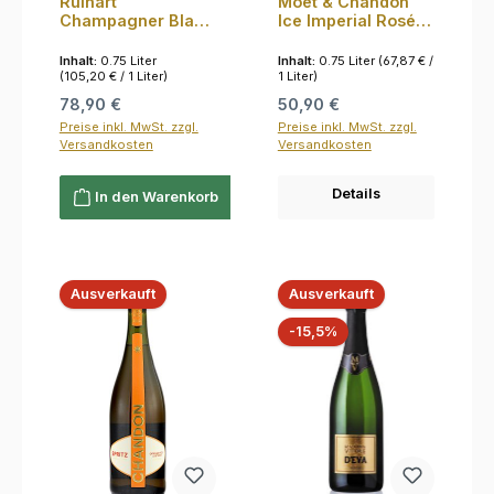
Ruinart
Moet & Chandon
Champagner Blanc
Ice Imperial Rosé
de Blancs in Skin
12.5% 0,75l
Verpackung 12.5%
Inhalt:
0.75 Liter
Inhalt:
0.75 Liter
(67,87 € /
0,75l
(105,20 € / 1 Liter)
1 Liter)
Regulärer Preis:
Regulärer Preis:
78,90 €
50,90 €
Preise inkl. MwSt. zzgl.
Preise inkl. MwSt. zzgl.
Versandkosten
Versandkosten
Details
In den Warenkorb
Ausverkauft
Ausverkauft
Rabatt
-15,5%