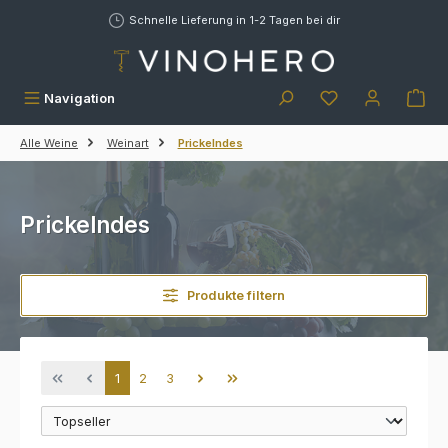
alt springen
Schnelle Lieferung in 1-2 Tagen bei dir
War
Navigation
Alle Weine
Weinart
Prickelndes
Prickelndes
Produkte filtern
Seite
Seite
Seite
1
2
3