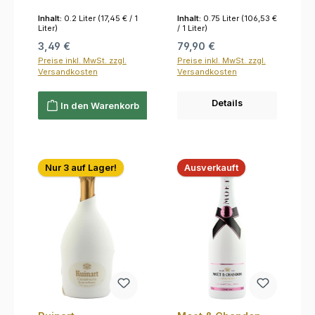
in Second Skin
Verpackung 12.5%
Inhalt:
0.2 Liter
(17,45 € / 1
Inhalt:
0.75 Liter
(106,53 €
0,75l
Liter)
/ 1 Liter)
Regulärer Preis:
Regulärer Preis:
3,49 €
79,90 €
Preise inkl. MwSt. zzgl.
Preise inkl. MwSt. zzgl.
Versandkosten
Versandkosten
Details
In den Warenkorb
Nur 3 auf Lager!
Ausverkauft