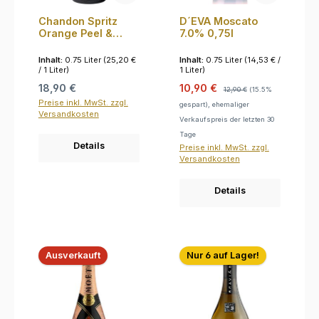
Chandon Spritz
D´EVA Moscato
Orange Peel &
7.0% 0,75l
Spices 11.5% 0,75l
Inhalt:
0.75 Liter
(25,20 €
Inhalt:
0.75 Liter
(14,53 € /
/ 1 Liter)
1 Liter)
Regulärer Preis:
Verkaufspreis:
Regulärer Preis:
18,90 €
10,90 €
12,90 €
(15.5%
Preise inkl. MwSt. zzgl.
gespart), ehemaliger
Versandkosten
Verkaufspreis der letzten 30
Tage
Details
Preise inkl. MwSt. zzgl.
Versandkosten
Details
Ausverkauft
Nur 6 auf Lager!