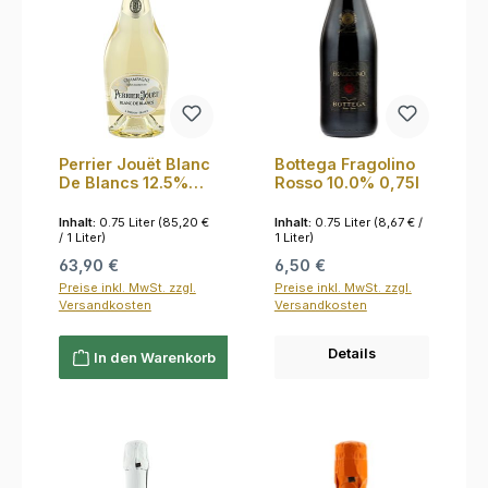
Perrier Jouët Blanc
Bottega Fragolino
De Blancs 12.5%
Rosso 10.0% 0,75l
0,75l
Inhalt:
0.75 Liter
(85,20 €
Inhalt:
0.75 Liter
(8,67 € /
/ 1 Liter)
1 Liter)
Regulärer Preis:
Regulärer Preis:
63,90 €
6,50 €
Preise inkl. MwSt. zzgl.
Preise inkl. MwSt. zzgl.
Versandkosten
Versandkosten
Details
In den Warenkorb