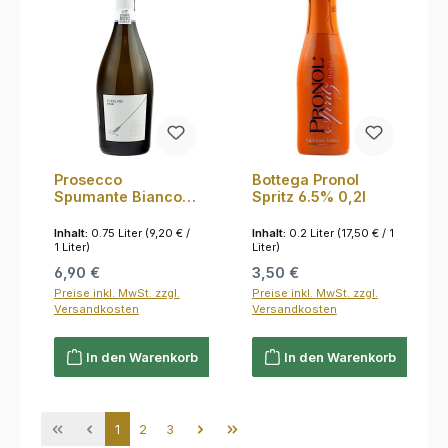
Prosecco
Bottega Pronol
Spumante Bianco
Spritz 6.5% 0,2l
alkoholfrei Corte
delle Calli 0,75l
Inhalt:
0.75 Liter
(9,20 € /
Inhalt:
0.2 Liter
(17,50 € / 1
1 Liter)
Liter)
Regulärer Preis:
Regulärer Preis:
6,90 €
3,50 €
Preise inkl. MwSt. zzgl.
Preise inkl. MwSt. zzgl.
Versandkosten
Versandkosten
In den Warenkorb
In den Warenkorb
Seite
Seite
Seite
1
2
3