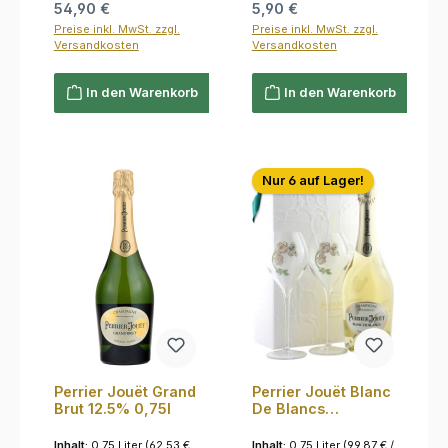
Regulärer Preis:
Regulärer Preis:
54,90 €
5,90 €
Preise inkl. MwSt. zzgl.
Preise inkl. MwSt. zzgl.
Versandkosten
Versandkosten
In den Warenkorb
In den Warenkorb
Nur 6 auf Lager!
Perrier Jouët Grand
Perrier Jouët Blanc
Brut 12.5% 0,75l
De Blancs
Geschenkset mit 2
Gläsern 12.0%
Inhalt:
0.75 Liter
(62,53 €
Inhalt:
0.75 Liter
(99,87 € /