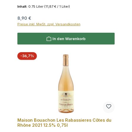
Inhalt:
0.75 Liter
(11,87 € / 1 Liter)
Regulärer Preis:
8,90 €
Preise inkl. MwSt. zzgl. Versandkosten
In den Warenkorb
Rabatt
-36,7%
Maison Bouachon Les Rabassieres Côtes du
Rhône 2021 12.5% 0,75l