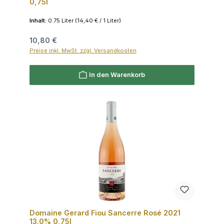
0,75l
Inhalt:
0.75 Liter
(14,40 € / 1 Liter)
Regulärer Preis:
10,80 €
Preise inkl. MwSt. zzgl. Versandkosten
In den Warenkorb
Domaine Gerard Fiou Sancerre Rosé 2021
13.0% 0,75l