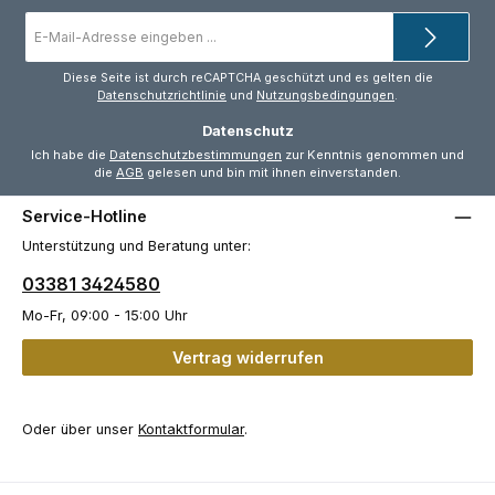
E-
Mail-
Adresse
*
Diese Seite ist durch reCAPTCHA geschützt und es gelten die
Datenschutzrichtlinie
und
Nutzungsbedingungen
.
Datenschutz
Ich habe die
Datenschutzbestimmungen
zur Kenntnis genommen und
die
AGB
gelesen und bin mit ihnen einverstanden.
Service-Hotline
Unterstützung und Beratung unter:
03381 3424580
Mo-Fr, 09:00 - 15:00 Uhr
Vertrag widerrufen
Oder über unser
Kontaktformular
.