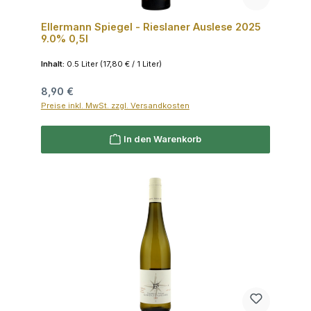
Ellermann Spiegel - Rieslaner Auslese 2025
9.0% 0,5l
Inhalt:
0.5 Liter
(17,80 € / 1 Liter)
Regulärer Preis:
8,90 €
Preise inkl. MwSt. zzgl. Versandkosten
In den Warenkorb