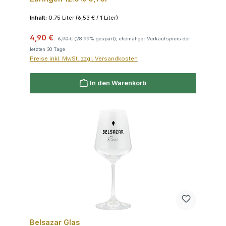
Inhalt:
0.75 Liter
(6,53 € / 1 Liter)
Verkaufspreis:
Regulärer Preis:
4,90 €
6,90 €
(28.99% gespart), ehemaliger Verkaufspreis der
letzten 30 Tage
Preise inkl. MwSt. zzgl. Versandkosten
In den Warenkorb
Belsazar Glas