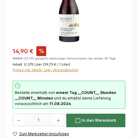
14,90 €
%
19,90 €
(25.13% gespart), ehemaliger Verkaufspreis der letzten 30 Tage
Inhalt:
0.375 Liter
(39,73 € / 1 Liter)
Preise inkl. MwSt. zzgl. Versandkosten
Bestelle innerhalb von
einem Tag
__COUNT__ Stunden
__COUNT__ Minuten
und du erhältst deine Lieferung
voraussichtlich am
11.08.2026
.
Produkt Anzahl: Gib den gewünschten Wert ein oder benutze die Schaltflächen um die 
In den Warenkorb
Zum Merkzettel hinzufügen