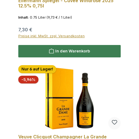
Ellermann Spiegel - Cuvée Windrosé 2025
12.5% 0,75l
Inhalt:
0.75 Liter
(9,73 € / 1 Liter)
Regulärer Preis:
7,30 €
Preise inkl. MwSt. zzgl. Versandkosten
In den Warenkorb
Nur 6 auf Lager!
Rabatt
-5,96%
Veuve Clicquot Champagner La Grande