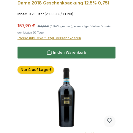
Dame 2018 Geschenkpackung 12.5% 0,75l
Inhalt:
0.75 Liter
(210,53 € / 1 Liter)
Verkaufspreis:
Regulärer Preis:
157,90 €
167,90 €
(5.96% gespart), ehemaliger Verkaufspreis
der letzten 30 Tage
Preise inkl. MwSt. zzgl. Versandkosten
In den Warenkorb
Nur 4 auf Lager!