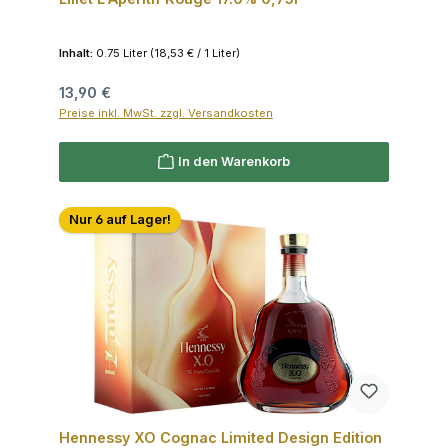
Inhalt:
0.75 Liter
(18,53 € / 1 Liter)
Regulärer Preis:
13,90 €
Preise inkl. MwSt. zzgl. Versandkosten
In den Warenkorb
Nur 6 auf Lager!
Hennessy XO Cognac Limited Design Edition