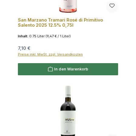
San Marzano Tramari Rosé di Primitivo
Salento 2025 12.5% 0,75l
Inhalt:
0.75 Liter
(9,47 € / 1 Liter)
Regulärer Preis:
7,10 €
Preise inkl. MwSt. zzgl. Versandkosten
In den Warenkorb