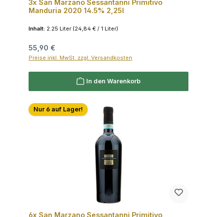
3x San Marzano Sessantanni Primitivo
Manduria 2020 14.5% 2,25l
Inhalt:
2.25 Liter
(24,84 € / 1 Liter)
Regulärer Preis:
55,90 €
Preise inkl. MwSt. zzgl. Versandkosten
In den Warenkorb
Nur 6 auf Lager!
6x San Marzano Sessantanni Primitivo