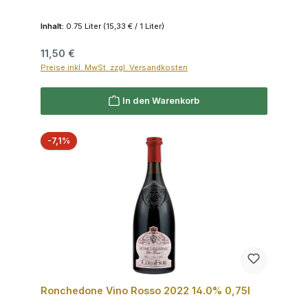
Inhalt:
0.75 Liter
(15,33 € / 1 Liter)
Regulärer Preis:
11,50 €
Preise inkl. MwSt. zzgl. Versandkosten
In den Warenkorb
Rabatt
-7,1%
Ronchedone Vino Rosso 2022 14.0% 0,75l