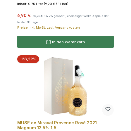
Inhalt:
0.75 Liter
(9,20 € / 1 Liter)
Verkaufspreis:
Regulärer Preis:
6,90 €
10,90 €
(36.7% gespart), ehemaliger Verkaufspreis der
letzten 30 Tage
Preise inkl. MwSt. zzgl. Versandkosten
In den Warenkorb
Rabatt
-28,29%
MUSE de Miraval Provence Rosé 2021
Magnum 13.5% 1,5l