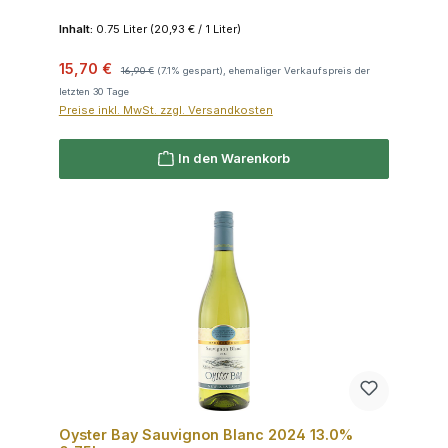
Inhalt:
0.75 Liter
(20,93 € / 1 Liter)
Verkaufspreis:
Regulärer Preis:
15,70 €
16,90 €
(7.1% gespart), ehemaliger Verkaufspreis der
letzten 30 Tage
Preise inkl. MwSt. zzgl. Versandkosten
In den Warenkorb
Oyster Bay Sauvignon Blanc 2024 13.0%