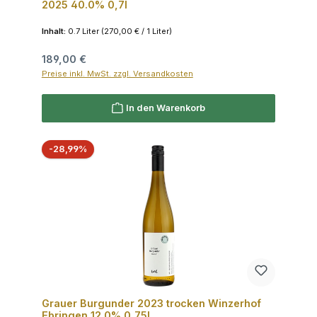
2025 40.0% 0,7l
Inhalt:
0.7 Liter
(270,00 € / 1 Liter)
Regulärer Preis:
189,00 €
Preise inkl. MwSt. zzgl. Versandkosten
In den Warenkorb
Rabatt
-28,99%
Grauer Burgunder 2023 trocken Winzerhof
Ebringen 12.0% 0,75l