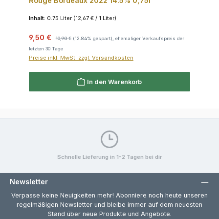
Rouge Bordeaux 2022 14.5% 0,75l
Inhalt:
0.75 Liter
(12,67 € / 1 Liter)
Verkaufspreis:
Regulärer Preis:
9,50 €
10,90 €
(12.84% gespart), ehemaliger Verkaufspreis der
letzten 30 Tage
Preise inkl. MwSt. zzgl. Versandkosten
In den Warenkorb
Schnelle Lieferung in 1-2 Tagen bei dir
Newsletter
Verpasse keine Neuigkeiten mehr! Abonniere noch heute unseren
regelmäßigen Newsletter und bleibe immer auf dem neuesten
Stand über neue Produkte und Angebote.