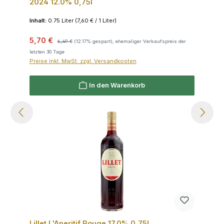
2024 12.0% 0,75l
Inhalt:
0.75 Liter
(7,60 € / 1 Liter)
Verkaufspreis:
Regulärer Preis:
5,70 €
6,49 €
(12.17% gespart), ehemaliger Verkaufspreis der
letzten 30 Tage
Preise inkl. MwSt. zzgl. Versandkosten
In den Warenkorb
Lillet L'Aperitif Rouge 17.0% 0,75l