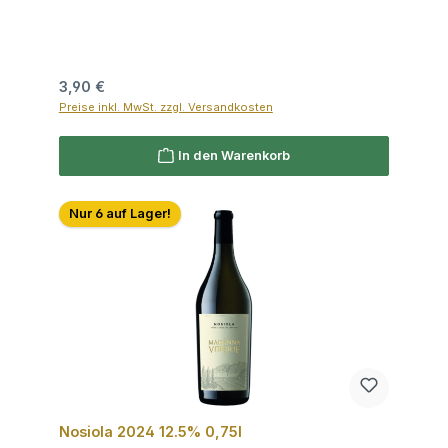
Regulärer Preis:
3,90 €
Preise inkl. MwSt. zzgl. Versandkosten
In den Warenkorb
Nur 6 auf Lager!
Nosiola 2024 12.5% 0,75l