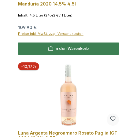
Manduria 2020 14.5% 4,5l
Inhalt:
4.5 Liter
(24,42 € / 1 Liter)
Regulärer Preis:
109,90 €
Preise inkl. MwSt. zzgl. Versandkosten
In den Warenkorb
Rabatt
-12,17%
Luna Argenta Negroamaro Rosato Puglia IGT