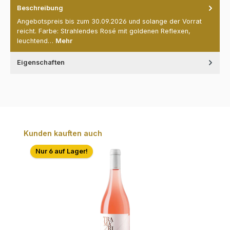
Beschreibung
Angebotspreis bis zum 30.09.2026 und solange der Vorrat
reicht. Farbe: Strahlendes Rosé mit goldenen Reflexen,
leuchtend…
Mehr
Eigenschaften
Produktgalerie überspringen
Kunden kauften auch
Nur 6 auf Lager!