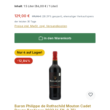
Inhalt:
1.5 Liter
(86,00 € / 1 Liter)
Verkaufspreis:
Regulärer Preis:
129,00 €
179,90 €
(28.29% gespart), ehemaliger Verkaufspreis
der letzten 30 Tage
Preise inkl. MwSt. zzgl. Versandkosten
In den Warenkorb
Nur 4 auf Lager!
Rabatt
-12,84%
Baron Philippe de Rothschild Mouton Cadet