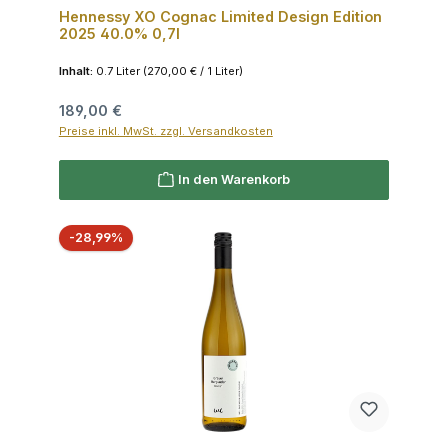
Hennessy XO Cognac Limited Design Edition
2025 40.0% 0,7l
Inhalt:
0.7 Liter
(270,00 € / 1 Liter)
Regulärer Preis:
189,00 €
Preise inkl. MwSt. zzgl. Versandkosten
In den Warenkorb
Rabatt
-28,99%