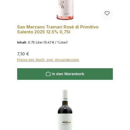
San Marzano Tramari Rosé di Primitivo
Salento 2025 12.5% 0,75l
Inhalt:
0.75 Liter
(9,47 € / 1 Liter)
Regulärer Preis:
7,10 €
Preise inkl. MwSt. zzgl. Versandkosten
In den Warenkorb