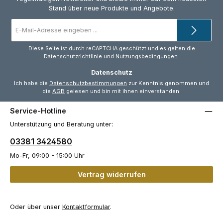
Stand über neue Produkte und Angebote.
E-
Mail-
Adresse
*
Diese Seite ist durch reCAPTCHA geschützt und es gelten die
Datenschutzrichtlinie
und
Nutzungsbedingungen
.
Datenschutz
Ich habe die
Datenschutzbestimmungen
zur Kenntnis genommen und
die
AGB
gelesen und bin mit ihnen einverstanden.
Service-Hotline
Unterstützung und Beratung unter:
03381 3424580
Mo-Fr, 09:00 - 15:00 Uhr
Vertrag widerrufen
Oder über unser
Kontaktformular
.