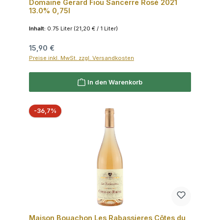
Domaine Gerard Fiou Sancerre Rosé 2021
13.0% 0,75l
Inhalt:
0.75 Liter
(21,20 € / 1 Liter)
Regulärer Preis:
15,90 €
Preise inkl. MwSt. zzgl. Versandkosten
In den Warenkorb
Rabatt
-36,7%
Maison Bouachon Les Rabassieres Côtes du