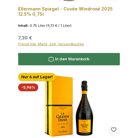
Ellermann Spiegel - Cuvée Windrosé 2025
12.5% 0,75l
Inhalt:
0.75 Liter
(9,73 € / 1 Liter)
Regulärer Preis:
7,30 €
Preise inkl. MwSt. zzgl. Versandkosten
In den Warenkorb
Nur 6 auf Lager!
Rabatt
-5,96%