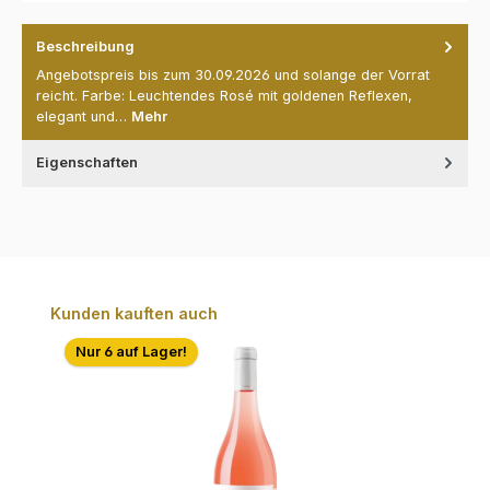
Beschreibung
Angebotspreis bis zum 30.09.2026 und solange der Vorrat
reicht. Farbe: Leuchtendes Rosé mit goldenen Reflexen,
elegant und…
Mehr
Eigenschaften
Produktgalerie überspringen
Kunden kauften auch
Nur 6 auf Lager!