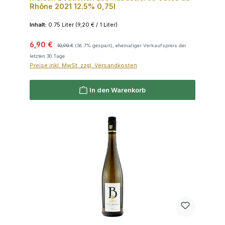
Rhône 2021 12.5% 0,75l
Inhalt:
0.75 Liter
(9,20 € / 1 Liter)
Verkaufspreis:
Regulärer Preis:
6,90 €
10,90 €
(36.7% gespart), ehemaliger Verkaufspreis der
letzten 30 Tage
Preise inkl. MwSt. zzgl. Versandkosten
In den Warenkorb