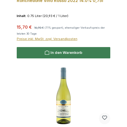
Ronchedone Vino Rosso 2022 14.0% 0,75l
Inhalt:
0.75 Liter
(20,93 € / 1 Liter)
Verkaufspreis:
Regulärer Preis:
15,70 €
16,90 €
(7.1% gespart), ehemaliger Verkaufspreis der
letzten 30 Tage
Preise inkl. MwSt. zzgl. Versandkosten
In den Warenkorb