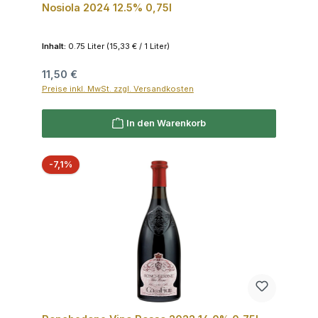
Nosiola 2024 12.5% 0,75l
Inhalt:
0.75 Liter
(15,33 € / 1 Liter)
Regulärer Preis:
11,50 €
Preise inkl. MwSt. zzgl. Versandkosten
In den Warenkorb
Rabatt
-7,1%