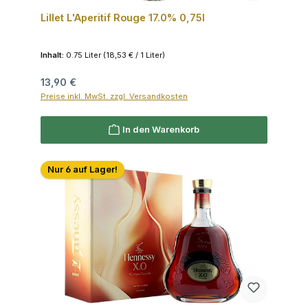
Lillet L'Aperitif Rouge 17.0% 0,75l
Inhalt:
0.75 Liter
(18,53 € / 1 Liter)
Regulärer Preis:
13,90 €
Preise inkl. MwSt. zzgl. Versandkosten
In den Warenkorb
Nur 6 auf Lager!