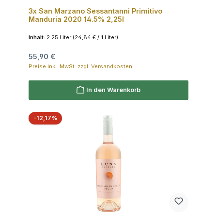
3x San Marzano Sessantanni Primitivo
Manduria 2020 14.5% 2,25l
Inhalt:
2.25 Liter
(24,84 € / 1 Liter)
Regulärer Preis:
55,90 €
Preise inkl. MwSt. zzgl. Versandkosten
In den Warenkorb
Rabatt
-12,17%