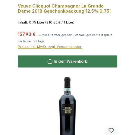
Veuve Clicquot Champagner La Grande
Dame 2018 Geschenkpackung 12.5% 0,75l
Inhalt:
0.75 Liter
(210,53 € / 1 Liter)
Verkaufspreis:
Regulärer Preis:
157,90 €
167,90 €
(5.96% gespart), ehemaliger Verkaufspreis
der letzten 30 Tage
Preise inkl. MwSt. zzgl. Versandkosten
In den Warenkorb