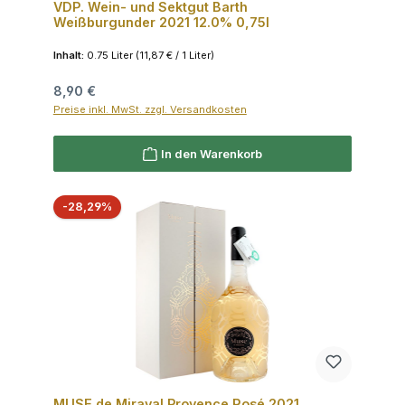
VDP. Wein- und Sektgut Barth
Weißburgunder 2021 12.0% 0,75l
Inhalt:
0.75 Liter
(11,87 € / 1 Liter)
Regulärer Preis:
8,90 €
Preise inkl. MwSt. zzgl. Versandkosten
In den Warenkorb
Rabatt
-28,29%
MUSE de Miraval Provence Rosé 2021