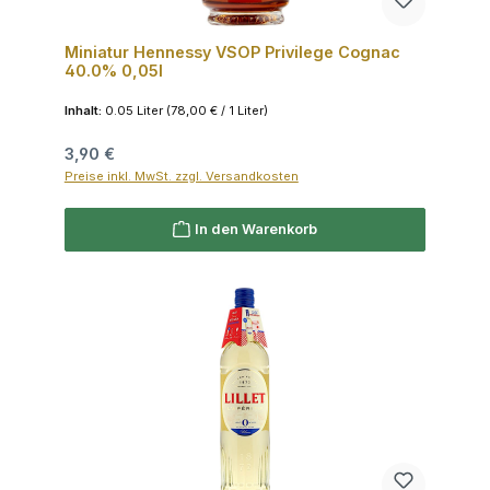
Miniatur Hennessy VSOP Privilege Cognac
40.0% 0,05l
Inhalt:
0.05 Liter
(78,00 € / 1 Liter)
Regulärer Preis:
3,90 €
Preise inkl. MwSt. zzgl. Versandkosten
In den Warenkorb