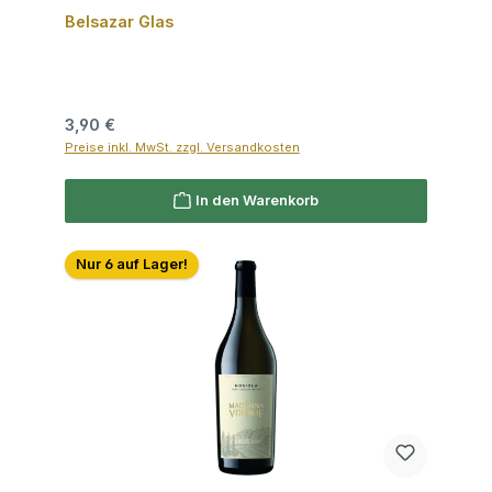
Belsazar Glas
Regulärer Preis:
3,90 €
Preise inkl. MwSt. zzgl. Versandkosten
In den Warenkorb
Nur 6 auf Lager!