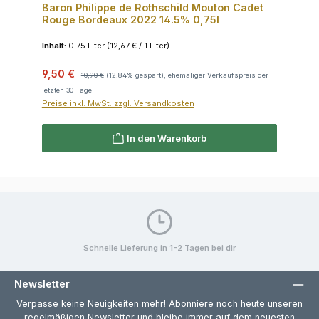
Baron Philippe de Rothschild Mouton Cadet
Rouge Bordeaux 2022 14.5% 0,75l
Inhalt:
0.75 Liter
(12,67 € / 1 Liter)
Verkaufspreis:
Regulärer Preis:
9,50 €
10,90 €
(12.84% gespart), ehemaliger Verkaufspreis der
letzten 30 Tage
Preise inkl. MwSt. zzgl. Versandkosten
In den Warenkorb
Schnelle Lieferung in 1-2 Tagen bei dir
Newsletter
Verpasse keine Neuigkeiten mehr! Abonniere noch heute unseren
regelmäßigen Newsletter und bleibe immer auf dem neuesten