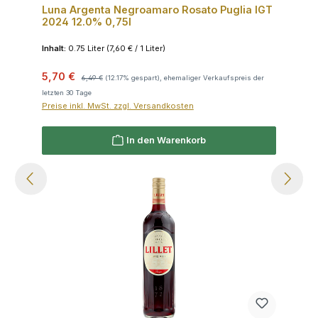
Luna Argenta Negroamaro Rosato Puglia IGT
2024 12.0% 0,75l
Inhalt:
0.75 Liter
(7,60 € / 1 Liter)
Verkaufspreis:
Regulärer Preis:
5,70 €
6,49 €
(12.17% gespart), ehemaliger Verkaufspreis der
letzten 30 Tage
Preise inkl. MwSt. zzgl. Versandkosten
In den Warenkorb