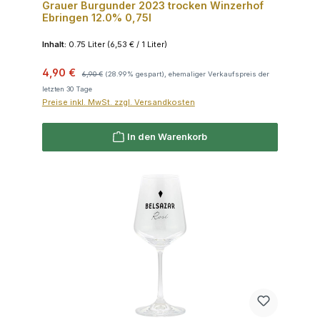
Grauer Burgunder 2023 trocken Winzerhof
Ebringen 12.0% 0,75l
Inhalt:
0.75 Liter
(6,53 € / 1 Liter)
Verkaufspreis:
Regulärer Preis:
4,90 €
6,90 €
(28.99% gespart), ehemaliger Verkaufspreis der
letzten 30 Tage
Preise inkl. MwSt. zzgl. Versandkosten
In den Warenkorb