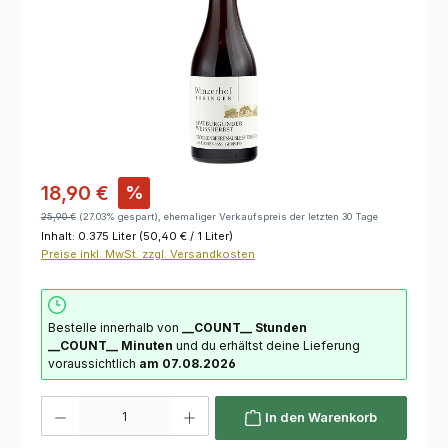
18,90 €
%
25,90 €
(27.03% gespart), ehemaliger Verkaufspreis der letzten 30 Tage
Inhalt:
0.375 Liter
(50,40 € / 1 Liter)
Preise inkl. MwSt. zzgl. Versandkosten
Bestelle innerhalb von
__COUNT__ Stunden
__COUNT__ Minuten
und du erhältst deine Lieferung
voraussichtlich
am 07.08.2026
Produkt Anzahl: Gib den gewünschten Wert ein oder benutze die Schaltflächen um die 
In den Warenkorb