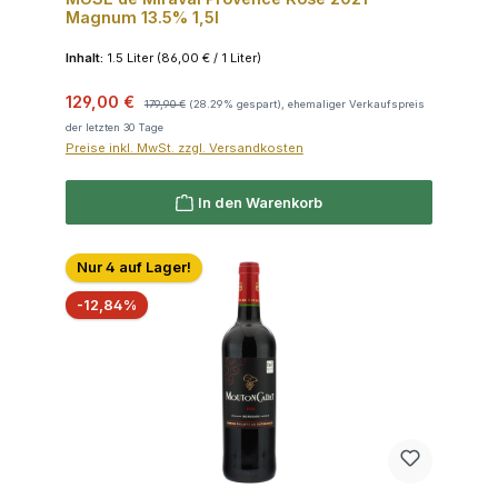
Magnum 13.5% 1,5l
Inhalt:
1.5 Liter
(86,00 € / 1 Liter)
Verkaufspreis:
Regulärer Preis:
129,00 €
179,90 €
(28.29% gespart), ehemaliger Verkaufspreis
der letzten 30 Tage
Preise inkl. MwSt. zzgl. Versandkosten
In den Warenkorb
Nur 4 auf Lager!
Rabatt
-12,84%