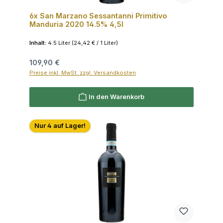
6x San Marzano Sessantanni Primitivo
Manduria 2020 14.5% 4,5l
Inhalt:
4.5 Liter
(24,42 € / 1 Liter)
Regulärer Preis:
109,90 €
Preise inkl. MwSt. zzgl. Versandkosten
In den Warenkorb
Nur 4 auf Lager!