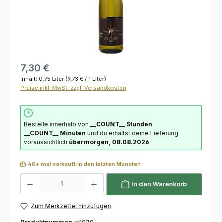
7,30 €
Inhalt:
0.75 Liter
(9,73 € / 1 Liter)
Preise inkl. MwSt. zzgl. Versandkosten
Bestelle innerhalb von
__COUNT__ Stunden
__COUNT__ Minuten
und du erhältst deine Lieferung
voraussichtlich
übermorgen, 08.08.2026
.
40+ mal verkauft in den letzten Monaten
Produkt Anzahl: Gib den gewünschten Wert ein oder benutze die Schaltflächen um die 
In den Warenkorb
Zum Merkzettel hinzufügen