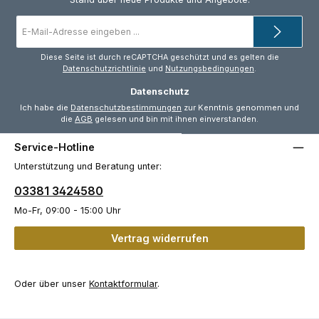
E-
Mail-
Adresse
*
Diese Seite ist durch reCAPTCHA geschützt und es gelten die
Datenschutzrichtlinie
und
Nutzungsbedingungen
.
Datenschutz
Ich habe die
Datenschutzbestimmungen
zur Kenntnis genommen und
die
AGB
gelesen und bin mit ihnen einverstanden.
Service-Hotline
Unterstützung und Beratung unter:
03381 3424580
Mo-Fr, 09:00 - 15:00 Uhr
Vertrag widerrufen
Oder über unser
Kontaktformular
.