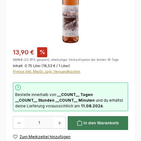
13,90 €
%
17,90 €
(22.35% gespart), ehemaliger Verkaufspreis der letzten 30 Tage
Inhalt:
0.75 Liter
(18,53 € / 1 Liter)
Preise inkl. MwSt. zzgl. Versandkosten
Bestelle innerhalb von
__COUNT__ Tagen
__COUNT__ Stunden
__COUNT__ Minuten
und du erhältst
deine Lieferung voraussichtlich am
11.08.2026
.
Produkt Anzahl: Gib den gewünschten Wert ein oder benutze die Schaltflächen um die 
In den Warenkorb
Zum Merkzettel hinzufügen