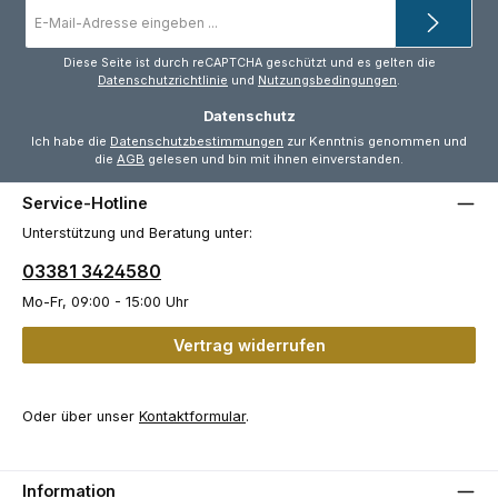
E-
Mail-
Adresse
*
Diese Seite ist durch reCAPTCHA geschützt und es gelten die
Datenschutzrichtlinie
und
Nutzungsbedingungen
.
Datenschutz
Ich habe die
Datenschutzbestimmungen
zur Kenntnis genommen und
die
AGB
gelesen und bin mit ihnen einverstanden.
Service-Hotline
Unterstützung und Beratung unter:
03381 3424580
Mo-Fr, 09:00 - 15:00 Uhr
Vertrag widerrufen
Oder über unser
Kontaktformular
.
Information