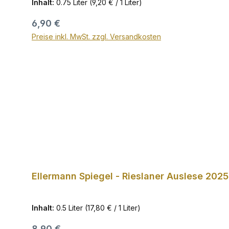
Inhalt:
0.75 Liter
(9,20 € / 1 Liter)
Regulärer Preis:
6,90 €
Preise inkl. MwSt. zzgl. Versandkosten
Ellermann Spiegel - Rieslaner Auslese 2025
Inhalt:
0.5 Liter
(17,80 € / 1 Liter)
Regulärer Preis:
8,90 €