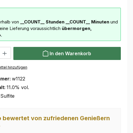
erhalb von
__COUNT__ Stunden
__COUNT__ Minuten
und
deine Lieferung voraussichtlich
übermorgen,
6
.
 Gib den gewünschten Wert ein oder benutze die Schaltflächen um die Anzahl
In den Warenkorb
ttel hinzufügen
mmer:
w1122
lt:
11.0% vol.
Sulfite
 bewertet von zufriedenen Genießern
⭐