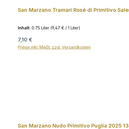
San Marzano Tramari Rosé di Primitivo Sal
Inhalt:
0.75 Liter
(9,47 € / 1 Liter)
Regulärer Preis:
7,10 €
Preise inkl. MwSt. zzgl. Versandkosten
San Marzano Nudo Primitivo Puglia 2025 13