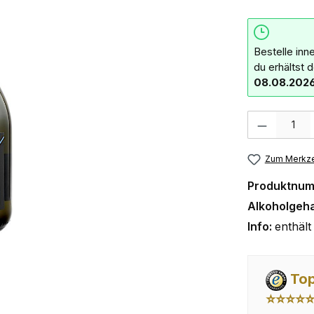
Bestelle inn
du erhältst 
08.08.202
Produkt Anzahl:
Zum Merkze
Produktnu
Alkoholgeha
Info:
enthält 
Top
⭐⭐⭐⭐