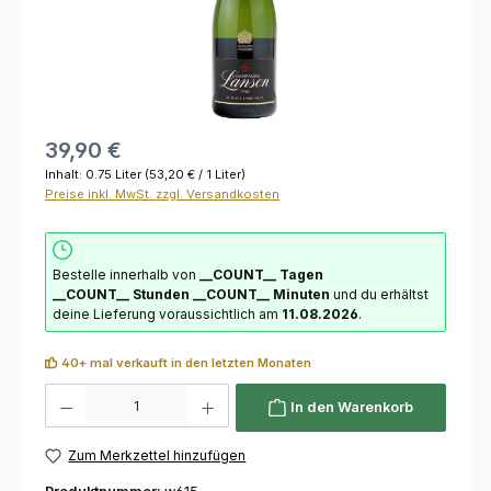
39,90 €
Inhalt:
0.75 Liter
(53,20 € / 1 Liter)
Preise inkl. MwSt. zzgl. Versandkosten
Bestelle innerhalb von
__COUNT__ Tagen
__COUNT__ Stunden
__COUNT__ Minuten
und du erhältst
deine Lieferung voraussichtlich am
11.08.2026
.
40+ mal verkauft in den letzten Monaten
Produkt Anzahl: Gib den gewünschten Wert ein oder benutze die Schaltflächen um die 
In den Warenkorb
Zum Merkzettel hinzufügen