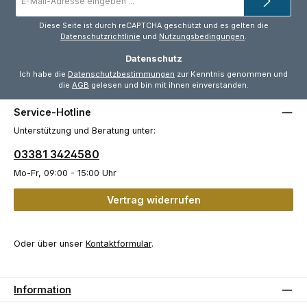
Adresse
*
Diese Seite ist durch reCAPTCHA geschützt und es gelten die
Datenschutzrichtlinie
und
Nutzungsbedingungen
.
Datenschutz
Ich habe die
Datenschutzbestimmungen
zur Kenntnis genommen und
die
AGB
gelesen und bin mit ihnen einverstanden.
Service-Hotline
Unterstützung und Beratung unter:
03381 3424580
Mo-Fr, 09:00 - 15:00 Uhr
Vertrag widerrufen
Oder über unser
Kontaktformular
.
Information