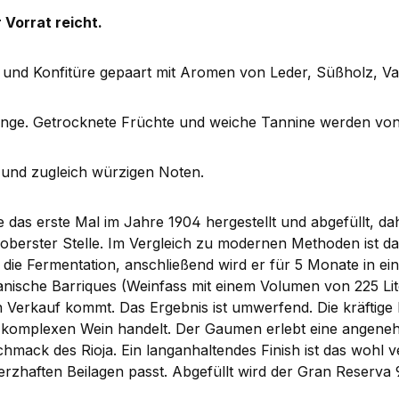
Vorrat reicht.
und Konfitüre gepaart mit Aromen von Leder, Süßholz, V
ge. Getrocknete Früchte und weiche Tannine werden von 
 und zugleich würzigen Noten.
das erste Mal im Jahre 1904 hergestellt und abgefüllt, dah
an oberster Stelle. Im Vergleich zu modernen Methoden ist d
 die Fermentation, anschließend wird er für 5 Monate in e
kanische Barriques (Weinfass mit einem Volumen von 225 Li
Verkauf kommt. Das Ergebnis ist umwerfend. Die kräftige ki
nd komplexen Wein handelt. Der Gaumen erlebt eine angene
mack des Rioja. Ein langanhaltendes Finish ist das wohl ve
herzhaften Beilagen passt. Abgefüllt wird der Gran Reserva 