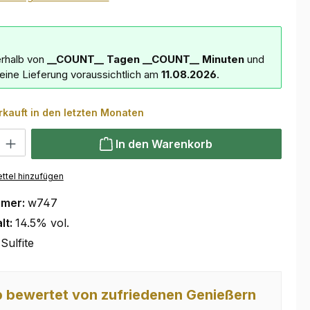
erhalb von
__COUNT__ Tagen
__COUNT__ Minuten
und
deine Lieferung voraussichtlich am
11.08.2026
.
rkauft in den letzten Monaten
 Gib den gewünschten Wert ein oder benutze die Schaltflächen um die Anzahl
In den Warenkorb
ttel hinzufügen
mmer:
w747
lt:
14.5% vol.
Sulfite
 bewertet von zufriedenen Genießern