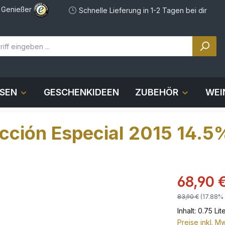
e Genießer
Schnelle Lieferung in 1-2 Tagen bei dir
OSEN
GESCHENKIDEEN
ZUBEHÖR
WEI
cción Especial 2015 14.5%
68,90 
83,90 €
(17.88% 
Inhalt:
0.75 Lit
Preise inkl. M