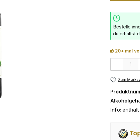
Bestelle inn
du erhältst 
20+ mal ve
Produkt Anzahl:
Zum Merkze
Produktnu
Alkoholgeha
Info:
enthält 
Top