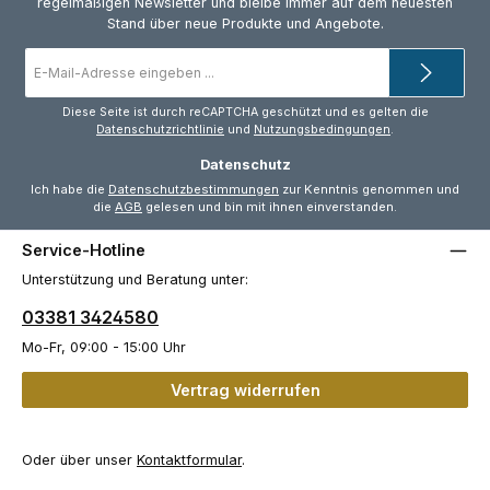
regelmäßigen Newsletter und bleibe immer auf dem neuesten
Stand über neue Produkte und Angebote.
E-
Mail-
Adresse
*
Diese Seite ist durch reCAPTCHA geschützt und es gelten die
Datenschutzrichtlinie
und
Nutzungsbedingungen
.
Datenschutz
Ich habe die
Datenschutzbestimmungen
zur Kenntnis genommen und
die
AGB
gelesen und bin mit ihnen einverstanden.
Service-Hotline
Unterstützung und Beratung unter:
03381 3424580
Mo-Fr, 09:00 - 15:00 Uhr
Vertrag widerrufen
Oder über unser
Kontaktformular
.