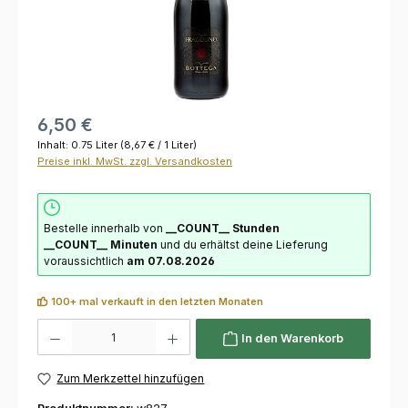
6,50 €
Inhalt:
0.75 Liter
(8,67 € / 1 Liter)
Preise inkl. MwSt. zzgl. Versandkosten
Bestelle innerhalb von
__COUNT__ Stunden
__COUNT__ Minuten
und du erhältst deine Lieferung
voraussichtlich
am 07.08.2026
100+ mal verkauft in den letzten Monaten
Produkt Anzahl: Gib den gewünschten Wert ein oder benutze die Schaltflächen um die 
In den Warenkorb
Zum Merkzettel hinzufügen