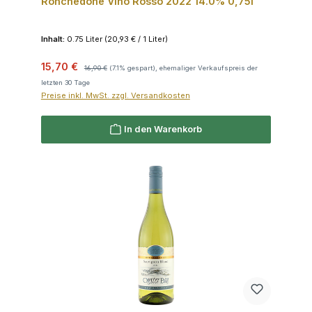
Ronchedone Vino Rosso 2022 14.0% 0,75l
Inhalt:
0.75 Liter
(20,93 € / 1 Liter)
Verkaufspreis:
Regulärer Preis:
15,70 €
16,90 €
(7.1% gespart), ehemaliger Verkaufspreis der
letzten 30 Tage
Preise inkl. MwSt. zzgl. Versandkosten
In den Warenkorb