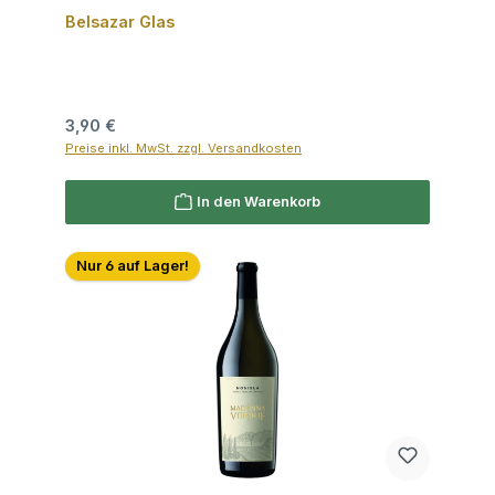
Belsazar Glas
Regulärer Preis:
3,90 €
Preise inkl. MwSt. zzgl. Versandkosten
In den Warenkorb
Nur 6 auf Lager!