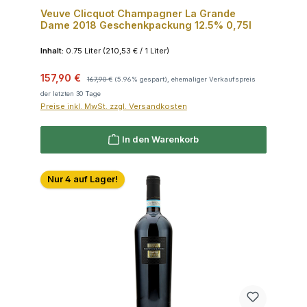
Veuve Clicquot Champagner La Grande
Dame 2018 Geschenkpackung 12.5% 0,75l
Inhalt:
0.75 Liter
(210,53 € / 1 Liter)
Verkaufspreis:
Regulärer Preis:
157,90 €
167,90 €
(5.96% gespart), ehemaliger Verkaufspreis
der letzten 30 Tage
Preise inkl. MwSt. zzgl. Versandkosten
In den Warenkorb
Nur 4 auf Lager!