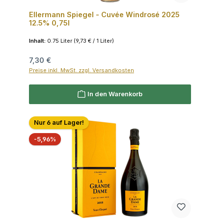
Ellermann Spiegel - Cuvée Windrosé 2025
12.5% 0,75l
Inhalt:
0.75 Liter
(9,73 € / 1 Liter)
Regulärer Preis:
7,30 €
Preise inkl. MwSt. zzgl. Versandkosten
In den Warenkorb
Nur 6 auf Lager!
Rabatt
-5,96%