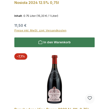
Nosiola 2024 12.5% 0,75l
Inhalt:
0.75 Liter
(15,33 € / 1 Liter)
Regulärer Preis:
11,50 €
Preise inkl. MwSt. zzgl. Versandkosten
In den Warenkorb
Rabatt
-7,1%