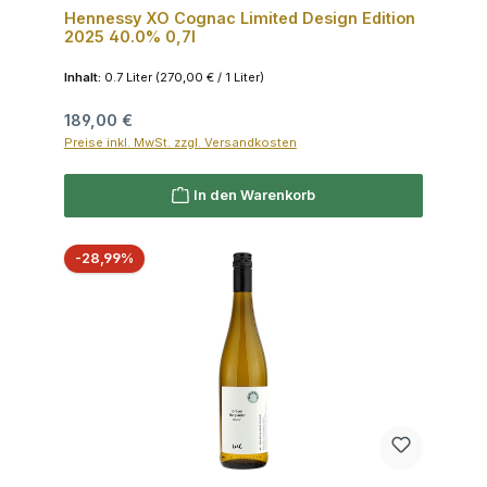
Hennessy XO Cognac Limited Design Edition
2025 40.0% 0,7l
Inhalt:
0.7 Liter
(270,00 € / 1 Liter)
Regulärer Preis:
189,00 €
Preise inkl. MwSt. zzgl. Versandkosten
In den Warenkorb
Rabatt
-28,99%