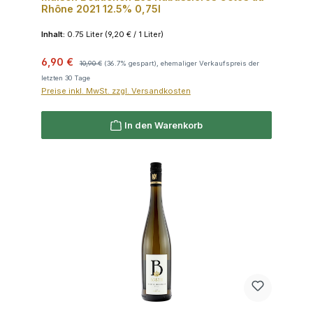
Rhône 2021 12.5% 0,75l
Inhalt:
0.75 Liter
(9,20 € / 1 Liter)
Verkaufspreis:
Regulärer Preis:
6,90 €
10,90 €
(36.7% gespart), ehemaliger Verkaufspreis der
letzten 30 Tage
Preise inkl. MwSt. zzgl. Versandkosten
In den Warenkorb