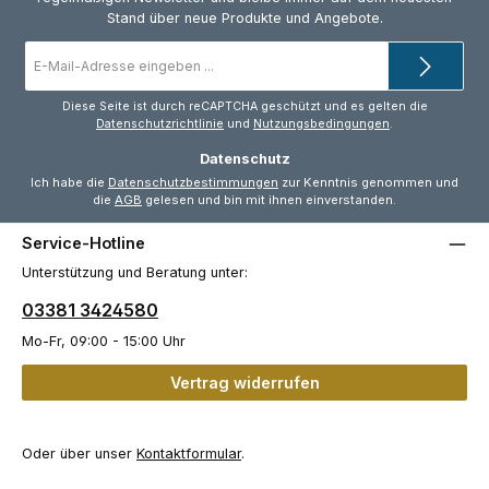
Stand über neue Produkte und Angebote.
E-
Mail-
Adresse
*
Diese Seite ist durch reCAPTCHA geschützt und es gelten die
Datenschutzrichtlinie
und
Nutzungsbedingungen
.
Datenschutz
Ich habe die
Datenschutzbestimmungen
zur Kenntnis genommen und
die
AGB
gelesen und bin mit ihnen einverstanden.
Service-Hotline
Unterstützung und Beratung unter:
03381 3424580
Mo-Fr, 09:00 - 15:00 Uhr
Vertrag widerrufen
Oder über unser
Kontaktformular
.