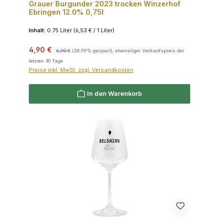
Grauer Burgunder 2023 trocken Winzerhof
Ebringen 12.0% 0,75l
Inhalt:
0.75 Liter
(6,53 € / 1 Liter)
Verkaufspreis:
Regulärer Preis:
4,90 €
6,90 €
(28.99% gespart), ehemaliger Verkaufspreis der
letzten 30 Tage
Preise inkl. MwSt. zzgl. Versandkosten
In den Warenkorb