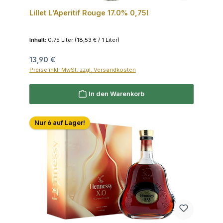
Lillet L'Aperitif Rouge 17.0% 0,75l
Inhalt:
0.75 Liter
(18,53 € / 1 Liter)
Regulärer Preis:
13,90 €
Preise inkl. MwSt. zzgl. Versandkosten
In den Warenkorb
Nur 6 auf Lager!