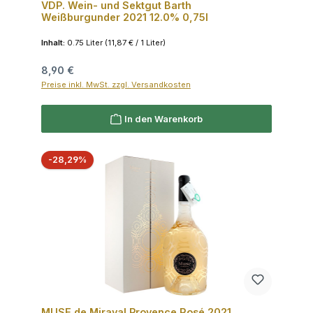
VDP. Wein- und Sektgut Barth
Weißburgunder 2021 12.0% 0,75l
Inhalt:
0.75 Liter
(11,87 € / 1 Liter)
Regulärer Preis:
8,90 €
Preise inkl. MwSt. zzgl. Versandkosten
In den Warenkorb
Rabatt
-28,29%
MUSE de Miraval Provence Rosé 2021