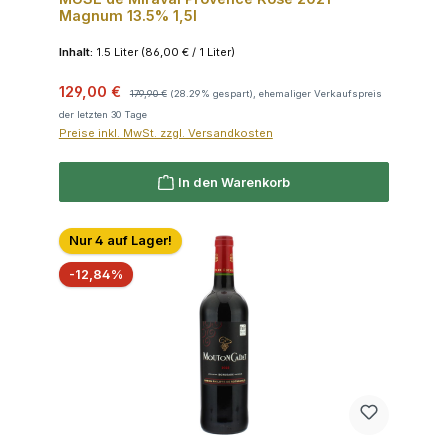
Magnum 13.5% 1,5l
Inhalt:
1.5 Liter
(86,00 € / 1 Liter)
Verkaufspreis:
Regulärer Preis:
129,00 €
179,90 €
(28.29% gespart), ehemaliger Verkaufspreis
der letzten 30 Tage
Preise inkl. MwSt. zzgl. Versandkosten
In den Warenkorb
Nur 4 auf Lager!
Rabatt
-12,84%