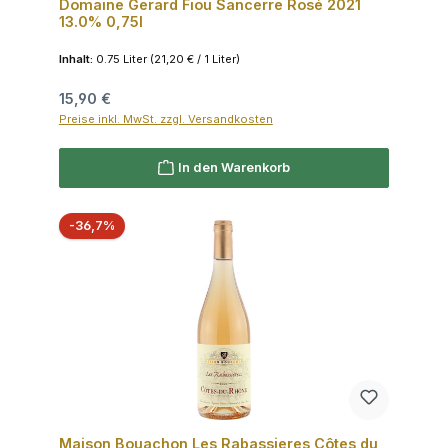
Domaine Gerard Fiou Sancerre Rosé 2021
13.0% 0,75l
Inhalt:
0.75 Liter
(21,20 € / 1 Liter)
Regulärer Preis:
15,90 €
Preise inkl. MwSt. zzgl. Versandkosten
In den Warenkorb
Rabatt
-36,7%
Maison Bouachon Les Rabassieres Côtes du