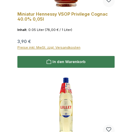
Miniatur Hennessy VSOP Privilege Cognac
40.0% 0,05l
Inhalt:
0.05 Liter
(78,00 € / 1 Liter)
Regulärer Preis:
3,90 €
Preise inkl. MwSt. zzgl. Versandkosten
In den Warenkorb