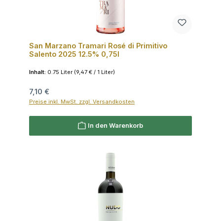
San Marzano Tramari Rosé di Primitivo
Salento 2025 12.5% 0,75l
Inhalt:
0.75 Liter
(9,47 € / 1 Liter)
Regulärer Preis:
7,10 €
Preise inkl. MwSt. zzgl. Versandkosten
In den Warenkorb