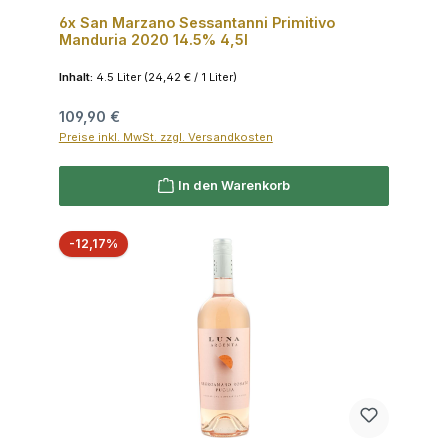
6x San Marzano Sessantanni Primitivo
Manduria 2020 14.5% 4,5l
Inhalt:
4.5 Liter
(24,42 € / 1 Liter)
Regulärer Preis:
109,90 €
Preise inkl. MwSt. zzgl. Versandkosten
In den Warenkorb
Rabatt
-12,17%