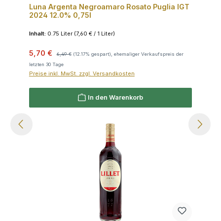
Luna Argenta Negroamaro Rosato Puglia IGT
2024 12.0% 0,75l
Inhalt:
0.75 Liter
(7,60 € / 1 Liter)
Verkaufspreis:
Regulärer Preis:
5,70 €
6,49 €
(12.17% gespart), ehemaliger Verkaufspreis der
letzten 30 Tage
Preise inkl. MwSt. zzgl. Versandkosten
In den Warenkorb