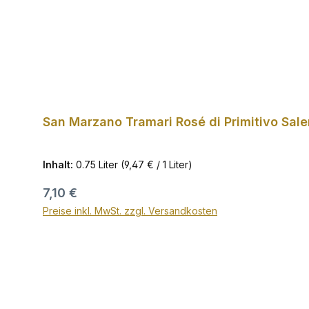
San Marzano Tramari Rosé di Primitivo Sal
Inhalt:
0.75 Liter
(9,47 € / 1 Liter)
Regulärer Preis:
7,10 €
Preise inkl. MwSt. zzgl. Versandkosten