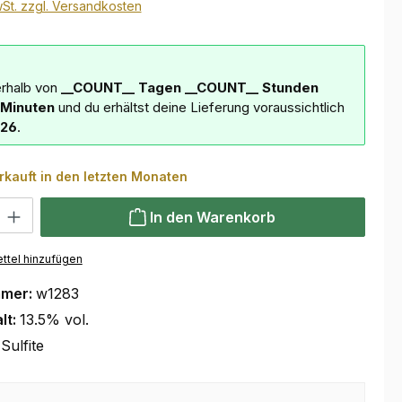
wSt. zzgl. Versandkosten
erhalb von
__COUNT__ Tagen
__COUNT__ Stunden
Minuten
und du erhältst deine Lieferung voraussichtlich
026
.
rkauft in den letzten Monaten
 Gib den gewünschten Wert ein oder benutze die Schaltflächen um die Anzahl
In den Warenkorb
ttel hinzufügen
mmer:
w1283
lt:
13.5% vol.
Sulfite