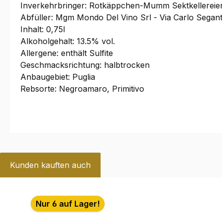
Inverkehrbringer: Rotkäppchen-Mumm Sektkellereien 
Abfüller: Mgm Mondo Del Vino Srl - Via Carlo Seganti 
Inhalt: 0,75l
Alkoholgehalt: 13.5% vol.
Allergene: enthält Sulfite
Geschmacksrichtung: halbtrocken
Anbaugebiet: Puglia
Rebsorte: Negroamaro, Primitivo
Kunden kauften auch
Produktgalerie überspringen
Nur 6 auf Lager!