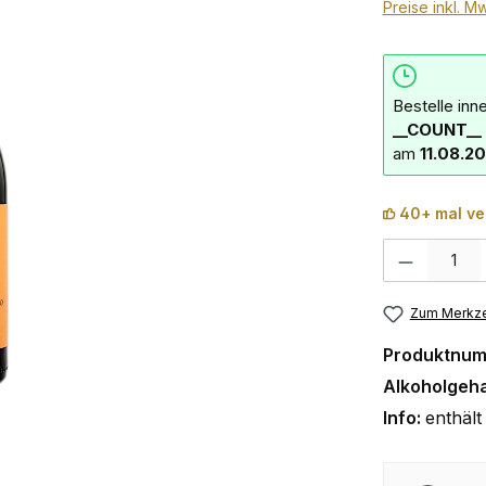
Preise inkl. M
Bestelle inn
__COUNT__ 
am
11.08.2
40+ mal ve
Produkt Anzahl:
Zum Merkze
Produktnu
Alkoholgeha
Info:
enthält 