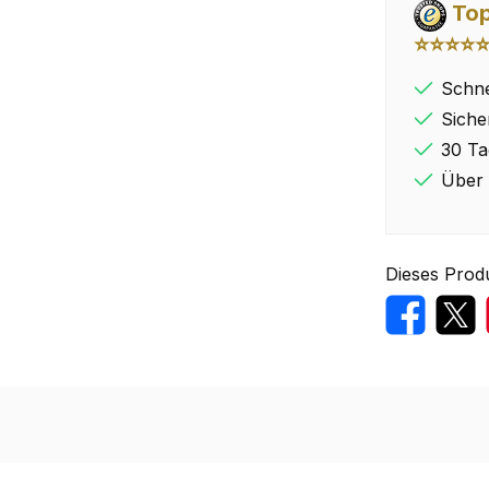
Top
⭐⭐⭐⭐
Schne
Siche
30 Ta
Über 
Dieses Prod