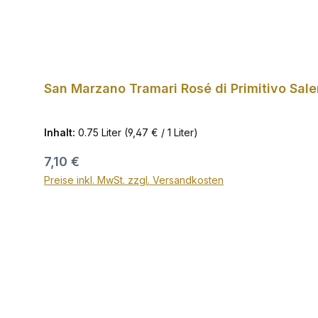
San Marzano Tramari Rosé di Primitivo Sal
Inhalt:
0.75 Liter
(9,47 € / 1 Liter)
Regulärer Preis:
7,10 €
Preise inkl. MwSt. zzgl. Versandkosten