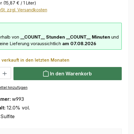
er
(15,87 € / 1 Liter)
wSt. zzgl. Versandkosten
erhalb von
__COUNT__ Stunden
__COUNT__ Minuten
und
deine Lieferung voraussichtlich
am 07.08.2026
 verkauft in den letzten Monaten
 Gib den gewünschten Wert ein oder benutze die Schaltflächen um die Anzahl
In den Warenkorb
ttel hinzufügen
mmer:
w993
lt:
12.0% vol.
Sulfite