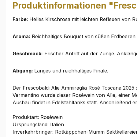
Produktinformationen "Fresc
Farbe:
Helles Kirschrosa mit leichten Reflexen von R
Aroma:
Reichhaltiges Bouquet von süßen Erdbeeren u
Geschmack:
Frischer Antritt auf der Zunge. Anklän
Abgang:
Langes und reichhaltiges Finale.
Der Frescobaldi Alie Ammiraglia Rosè Toscana 2025 
Vermentino wurde dieser Roséwein von Alìe, einer Mee
Ausbau findet in Edelstahltanks statt. Anschließend er
Produktart: Rosèwein
Ursprungsland: Italien
Inverkehrbringer: Rotkäppchen-Mumm Sektkellereien 