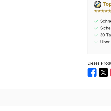
Top
⭐⭐⭐⭐
Schne
Siche
30 Ta
Über 
Dieses Prod