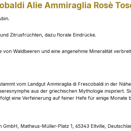
obaldi Alie Ammiraglia Rosè Tos
ubin.
nd Zitrusfrüchten, dazu florale Eindrücke.
ge von Waldbeeren und eine angenehme Mineralität verbre
stammt vom Landgut Ammiraglia di Frescobaldi in der Näh
resnymphe aus der griechischen Mythologie inspiriert. Sie
folgt eine Verfeinerung auf feiner Hefe für einige Monate bi
GmbH, Matheus-Müller-Platz 1, 65343 Eltville, Deutschla