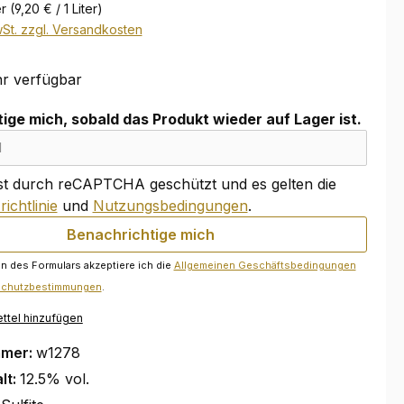
er
(9,20 € / 1 Liter)
wSt. zzgl. Versandkosten
r verfügbar
ige mich, sobald das Produkt wieder auf Lager ist.
ist durch reCAPTCHA geschützt und es gelten die
ichtlinie
und
Nutzungsbedingungen
.
Benachrichtige mich
 des Formulars akzeptiere ich die
Allgemeinen Geschäftsbedingungen
schutzbestimmungen
.
ttel hinzufügen
mmer:
w1278
lt:
12.5% vol.