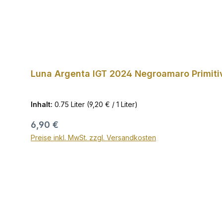
Luna Argenta IGT 2024 Negroamaro Primitiv
Inhalt:
0.75 Liter
(9,20 € / 1 Liter)
Regulärer Preis:
6,90 €
Preise inkl. MwSt. zzgl. Versandkosten