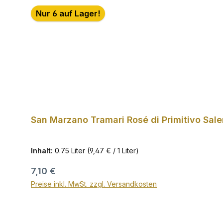
Produktgalerie überspringen
Nur 6 auf Lager!
San Marzano Tramari Rosé di Primitivo Sal
Inhalt:
0.75 Liter
(9,47 € / 1 Liter)
Regulärer Preis:
7,10 €
Preise inkl. MwSt. zzgl. Versandkosten