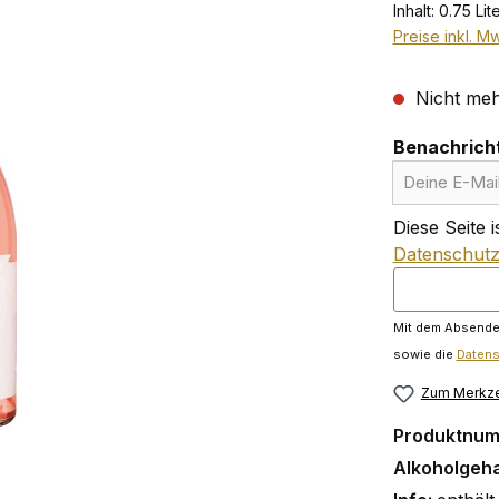
Inhalt:
0.75 Lit
Preise inkl. M
Nicht meh
Benachricht
Deine E-Mail
Diese Seite 
Datenschutzr
Mit dem Absenden
sowie die
Daten
Zum Merkze
Produktnu
Alkoholgeha