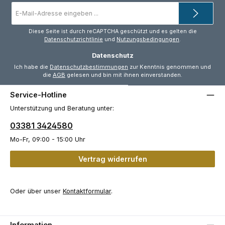
E-
Mail-
Adresse
*
Diese Seite ist durch reCAPTCHA geschützt und es gelten die
Datenschutzrichtlinie
und
Nutzungsbedingungen
.
Datenschutz
Ich habe die
Datenschutzbestimmungen
zur Kenntnis genommen und
die
AGB
gelesen und bin mit ihnen einverstanden.
Service-Hotline
Unterstützung und Beratung unter:
03381 3424580
Mo-Fr, 09:00 - 15:00 Uhr
Vertrag widerrufen
Oder über unser
Kontaktformular
.
Information