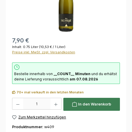
7,90 €
Inhalt:
0.75 Liter
(10,53 € / 1 Liter)
Preise inkl. MwSt. zzgl. Versandkosten
Bestelle innerhalb von
__COUNT__ Minuten
und du erhältst
deine Lieferung voraussichtlich
am 07.08.2026
70+ mal verkauft in den letzten Monaten
Produkt Anzahl: Gib den gewünschten Wert ein oder benutze die Schaltflächen um die 
In den Warenkorb
Zum Merkzettel hinzufügen
Produktnummer:
w409