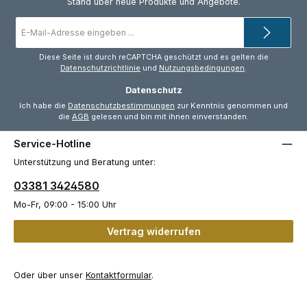
Stand über neue Produkte und Angebote.
E-
Mail-
Adresse
*
Diese Seite ist durch reCAPTCHA geschützt und es gelten die
Datenschutzrichtlinie
und
Nutzungsbedingungen
.
Datenschutz
Ich habe die
Datenschutzbestimmungen
zur Kenntnis genommen und
die
AGB
gelesen und bin mit ihnen einverstanden.
Service-Hotline
Unterstützung und Beratung unter:
03381 3424580
Mo-Fr, 09:00 - 15:00 Uhr
Vertrag widerrufen
Oder über unser
Kontaktformular
.