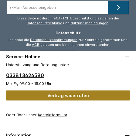
E-
Mail-
Adresse
*
Diese Seite ist durch reCAPTCHA geschützt und es gelten die
Datenschutzrichtlinie
und
Nutzungsbedingungen
.
Datenschutz
Ich habe die
Datenschutzbestimmungen
zur Kenntnis genommen und
die
AGB
gelesen und bin mit ihnen einverstanden.
Service-Hotline
Unterstützung und Beratung unter:
03381 3424580
Mo-Fr, 09:00 - 15:00 Uhr
Vertrag widerrufen
Oder über unser
Kontaktformular
.
Information