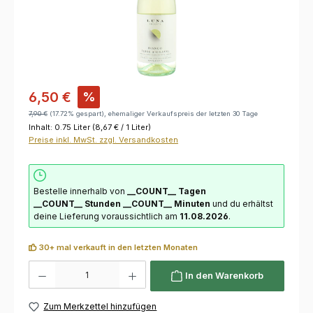
6,50 €
%
7,90 €
(17.72% gespart), ehemaliger Verkaufspreis der letzten 30 Tage
Inhalt:
0.75 Liter
(8,67 € / 1 Liter)
Preise inkl. MwSt. zzgl. Versandkosten
Bestelle innerhalb von
__COUNT__ Tagen
__COUNT__ Stunden
__COUNT__ Minuten
und du erhältst
deine Lieferung voraussichtlich am
11.08.2026
.
30+ mal verkauft in den letzten Monaten
Produkt Anzahl: Gib den gewünschten Wert ein oder benutze die Schaltflächen um die 
In den Warenkorb
Zum Merkzettel hinzufügen