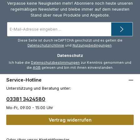
Verpasse keine Neuigkeiten mehr! Abonniere noch heute unseren
regelmäßigen Newsletter und bleibe immer auf dem neuesten
Stand über neue Produkte und Angebote.
E-
Mail-
Adresse
*
Diese Seite ist durch reCAPTCHA geschützt und es gelten die
Datenschutzrichtlinie
und
Nutzungsbedingungen
.
Datenschutz
Ich habe die
Datenschutzbestimmungen
zur Kenntnis genommen und
die
AGB
gelesen und bin mit ihnen einverstanden.
Service-Hotline
Unterstützung und Beratung unter:
03381 3424580
Mo-Fr, 09:00 - 15:00 Uhr
Vertrag widerrufen
Oder über unser
Kontaktformular
.