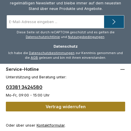
regelmäßigen Newsletter und bleibe immer auf dem neuesten
Stand über neue Produkte und Angebote.
E-
Mail-
Adresse
*
Diese Seite ist durch reCAPTCHA geschützt und es gelten die
Datenschutzrichtlinie
und
Nutzungsbedingungen
.
Datenschutz
Ich habe die
Datenschutzbestimmungen
zur Kenntnis genommen und
die
AGB
gelesen und bin mit ihnen einverstanden.
Service-Hotline
Unterstützung und Beratung unter:
03381 3424580
Mo-Fr, 09:00 - 15:00 Uhr
Vertrag widerrufen
Oder über unser
Kontaktformular
.