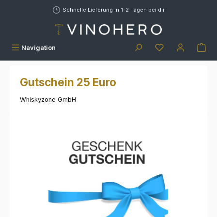
alt springen
Schnelle Lieferung in 1-2 Tagen bei dir
War
Navigation
Gutschein 25 Euro
Whiskyzone GmbH
Bildergalerie überspringen