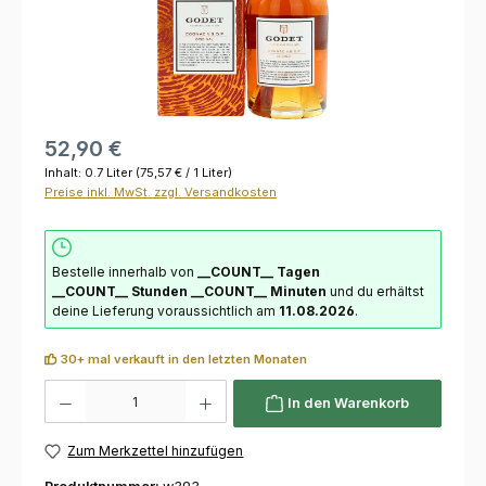
52,90 €
Inhalt:
0.7 Liter
(75,57 € / 1 Liter)
Preise inkl. MwSt. zzgl. Versandkosten
Bestelle innerhalb von
__COUNT__ Tagen
__COUNT__ Stunden
__COUNT__ Minuten
und du erhältst
deine Lieferung voraussichtlich am
11.08.2026
.
30+ mal verkauft in den letzten Monaten
Produkt Anzahl: Gib den gewünschten Wert ein oder benutze die Schaltflächen um die 
In den Warenkorb
Zum Merkzettel hinzufügen