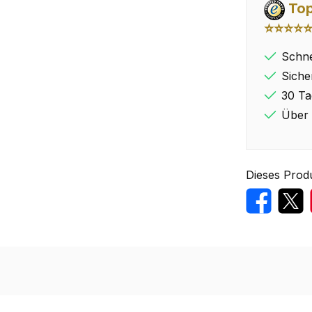
Top
⭐⭐⭐⭐
Schne
Siche
30 Ta
Über 
Dieses Prod