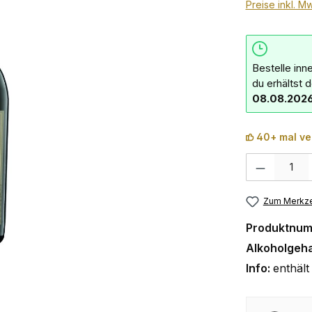
Preise inkl. M
Bestelle inn
du erhältst 
08.08.202
40+ mal ve
Produkt Anzahl:
Zum Merkze
Produktnu
Alkoholgeha
Info:
enthält 