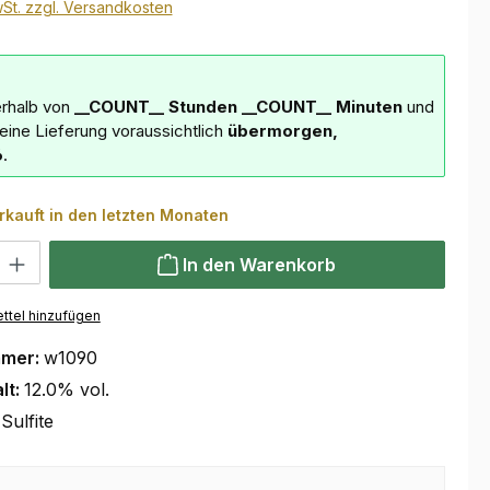
wSt. zzgl. Versandkosten
erhalb von
__COUNT__ Stunden
__COUNT__ Minuten
und
deine Lieferung voraussichtlich
übermorgen,
6
.
rkauft in den letzten Monaten
 Gib den gewünschten Wert ein oder benutze die Schaltflächen um die Anzahl
In den Warenkorb
ttel hinzufügen
mmer:
w1090
lt:
12.0% vol.
Sulfite